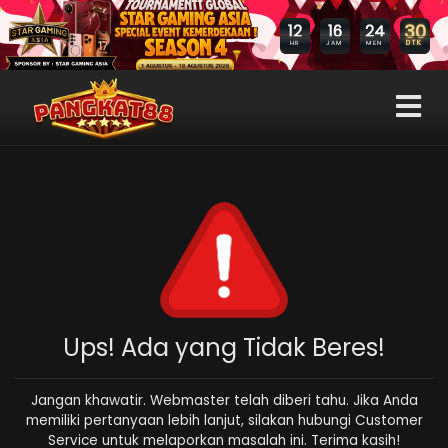
30
12
16
24
DTK
HR
JAM
MEN
Ups! Ada yang Tidak Beres!
Jangan khawatir. Webmaster telah diberi tahu. Jika Anda
memiliki pertanyaan lebih lanjut, silakan hubungi Customer
Service untuk melaporkan masalah ini. Terima kasih!